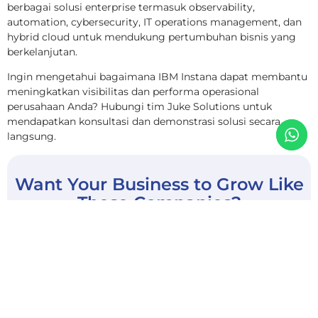
berbagai solusi enterprise termasuk observability,
automation, cybersecurity, IT operations management, dan
hybrid cloud untuk mendukung pertumbuhan bisnis yang
berkelanjutan.
Ingin mengetahui bagaimana IBM Instana dapat membantu
meningkatkan visibilitas dan performa operasional
perusahaan Anda? Hubungi tim Juke Solutions untuk
mendapatkan konsultasi dan demonstrasi solusi secara
langsung.
Want Your Business to Grow Like
These Companies?​
Contact us now to get solutions tailored to your
needs
Get Started →