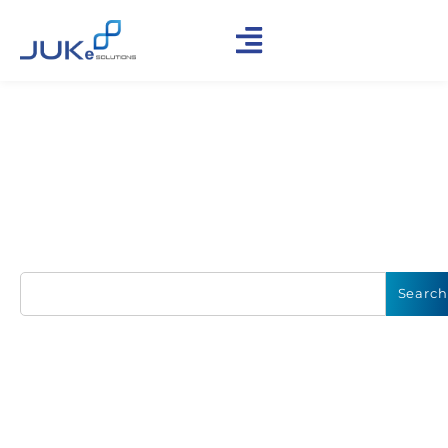
Find Our Insights &
Updates
Explore Trend Technology Solutions, Discover How to
#GrowWithJuke, and more
Search