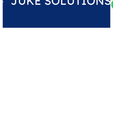
JUKE MAGAZINE – MACHINE LEARNING
& ARTIFICIAL INTELLIGENCE (Edition 1)
Vidia Octavia
19 August 2025
JUKE MAGAZINE Edisi perdana majalah Juke Solutions
ini menandai langkah awal kami dalam menghadirkan
wawasan, inspirasi,
Details