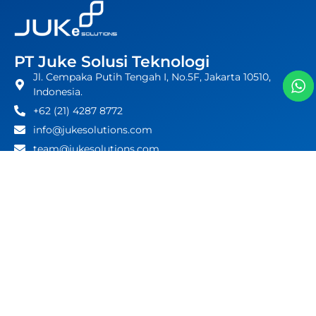
PT Juke Solusi Teknologi
Jl. Cempaka Putih Tengah I, No.5F, Jakarta 10510,
Indonesia.
+62 (21) 4287 8772
info@jukesolutions.com
team@jukesolutions.com
Follow Us
Menu
Blog
Whitepapers
Events
Press Release
Clients
Contact Us
Career
Latest Events