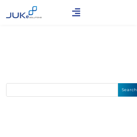
Find Our Insights &
Updates
Explore Trend Technology Solutions, Discover How to
#GrowWithJuke, and more
Search