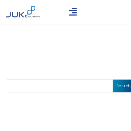
Find Our Insights &
Updates
Explore Trend Technology Solutions, Discover How to
#GrowWithJuke, and more
Search